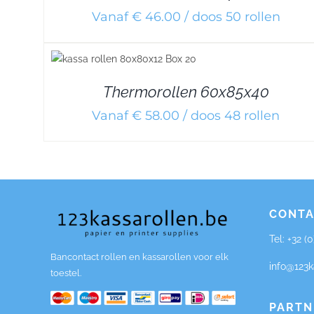
Vanaf € 46.00 / doos 50 rollen
DETAILS
Thermorollen 60x85x40
Vanaf € 58.00 / doos 48 rollen
CONTA
Tel:
+32 (
Bancontact rollen en kassarollen voor elk
info@123k
toestel.
PARTN