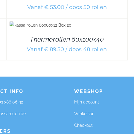
Vanaf € 53.00 / doos 50 rollen
Thermorollen 60x100x40
Vanaf € 89.50 / doos 48 rollen
CT INFO
WEBSHOP
0)3 386 06 92
Mijn account
assarollen.be
Winkelkar
Checkout
ERS