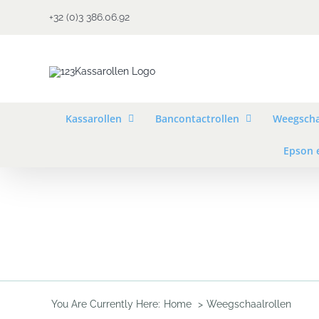
Ga
+32 (0)3 386.06.92
naar
inhoud
Kassarollen
Bancontactrollen
Weegscha
Epson 
You Are Currently Here:
Home
Weegschaalrollen