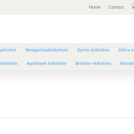
Home
Contact
alrollen
Weegschaaletiketten
Dymo-etiketten
Zebra e
etiketten
Apotheek etiketten
Brother etiketten
Mondm