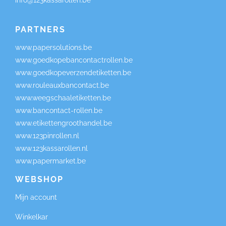
PARTNERS
www.papersolutions.be
www.goedkopebancontactrollen.be
www.goedkopeverzendetiketten.be
www.rouleauxbancontact.be
www.weegschaaletiketten.be
www.bancontact-rollen.be
www.etikettengroothandel.be
www.123pinrollen.nl
www.123kassarollen.nl
www.papermarket.be
WEBSHOP
Mijn account
Winkelkar