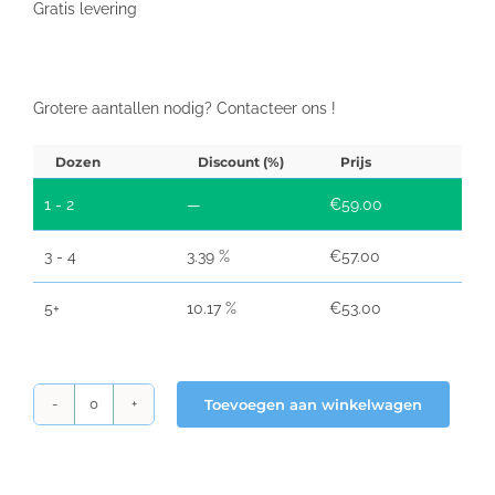
Gratis levering
Grotere aantallen nodig? Contacteer ons !
Dozen
Discount (%)
Prijs
1 - 2
—
€
59.00
3 - 4
3.39 %
€
57.00
5+
10.17 %
€
53.00
Toevoegen aan winkelwagen
Thermische
kassarollen
44x70x12