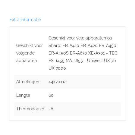
aantal
Extra informatie
Geschikt voor vele apparaten oa
Geschikt voor
Sharp: ER-A410 ER-A420 ER-A450
volgende
ER-A450S ER-A670 XE-A301 - TEC:
apparaten
FS-1455 MA-1655 - Uniwell: UX 70
UX 7000
Afmetingen
44x70x12
Lengte
60
Thermopapier
JA