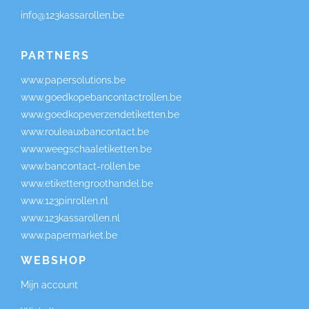
info@123kassarollen.be
PARTNERS
www.papersolutions.be
www.goedkopebancontactrollen.be
www.goedkopeverzendetiketten.be
www.rouleauxbancontact.be
www.weegschaaletiketten.be
www.bancontact-rollen.be
www.etikettengroothandel.be
www.123pinrollen.nl
www.123kassarollen.nl
www.papermarket.be
WEBSHOP
Mijn account