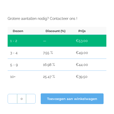
Grotere aantallen nodig? Contacteer ons !
Dozen
Discount (%)
Prijs
1 - 2
—
€
53.00
3 - 4
7.55 %
€
49.00
5 - 9
16.98 %
€
44.00
10+
25.47 %
€
39.50
Toevoegen aan winkelwagen
Thermische
kassarollen