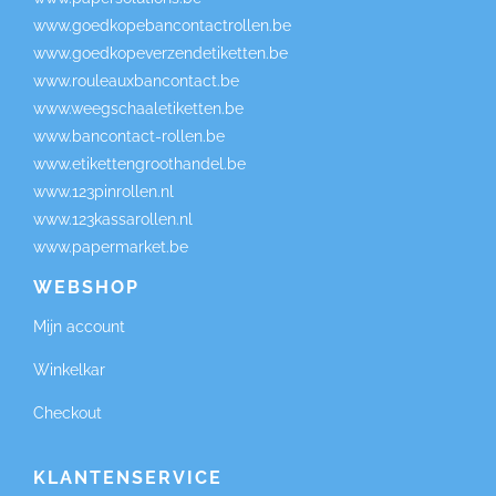
www.goedkopebancontactrollen.be
www.goedkopeverzendetiketten.be
www.rouleauxbancontact.be
www.weegschaaletiketten.be
www.bancontact-rollen.be
www.etikettengroothandel.be
www.123pinrollen.nl
www.123kassarollen.nl
www.papermarket.be
WEBSHOP
Mijn account
Winkelkar
Checkout
KLANTENSERVICE