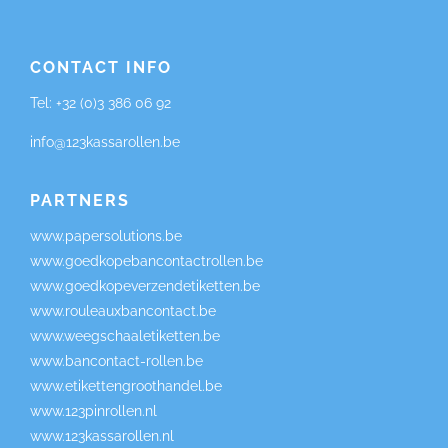
CONTACT INFO
Tel:
+32 (0)3 386 06 92
info@123kassarollen.be
PARTNERS
www.papersolutions.be
www.goedkopebancontactrollen.be
www.goedkopeverzendetiketten.be
www.rouleauxbancontact.be
www.weegschaaletiketten.be
www.bancontact-rollen.be
www.etikettengroothandel.be
www.123pinrollen.nl
www.123kassarollen.nl