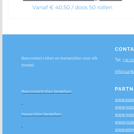
Vanaf € 40.50 / doos 50 rollen
CONTA
Bancontact rollen en kassarollen voor elk
Tel:
+32 (
toestel.
info@123k
PARTN
Bancontactrollen bestellen
www.pape
www.goed
Kassarollen bestellen
www.goed
www.roul
www.weeg