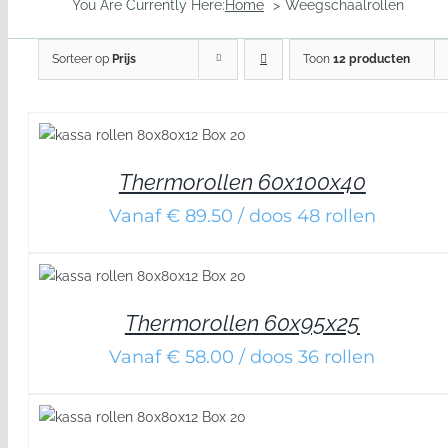
You Are Currently Here:
Home
Weegschaalrollen
Sorteer op
Prijs
Toon
12 producten
DETAILS
Thermorollen 60x100x40
Vanaf € 89.50 / doos 48 rollen
DETAILS
Thermorollen 60x95x25
Vanaf € 58.00 / doos 36 rollen
DETAILS