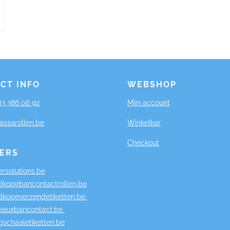
CT INFO
WEBSHOP
0)3 386 06 92
Mijn account
assarollen.be
Winkelkar
Checkout
ERS
rsolutions.be
kopebancontactrollen.be
kopeverzendetiketten.be
eauxbancontact.be
schaaletiketten.be