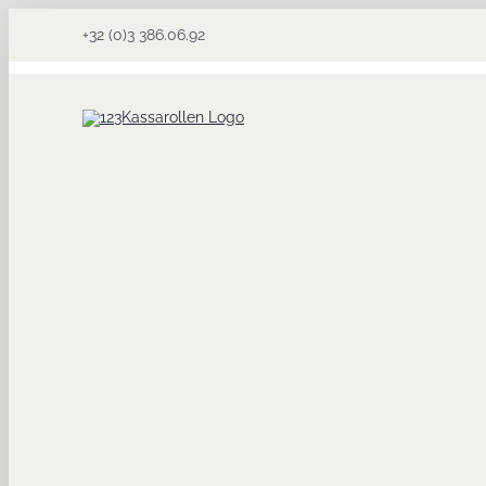
Ga
+32 (0)3 386.06.92
naar
inhoud