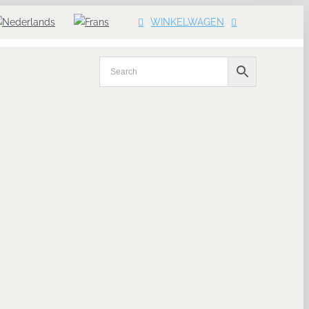
WINKELWAGEN
Zoeken
naar:
Kassarollen
Bancontactrollen
Weegschaalrollen
Weegschaaletiketten
Dymo-
etiketten
Zebra
etiketten