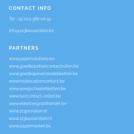
CONTACT INFO
Tel:
+32 (0)3 386 06 92
info@123kassarollen.be
PARTNERS
www.papersolutions.be
www.goedkopebancontactrollen.be
www.goedkopeverzendetiketten.be
www.rouleauxbancontact.be
www.weegschaaletiketten.be
www.bancontact-rollen.be
www.etikettengroothandel.be
www.123pinrollen.nl
www.123kassarollen.nl
www.papermarket.be