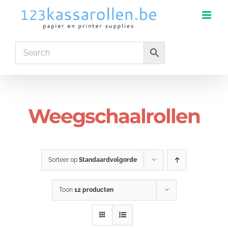
Ga
naar
inhoud
Weegschaalrollen
Sorteer op
Standaardvolgorde
Toon
12 producten