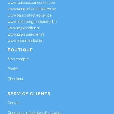
www.rouleauxbancontact.be
www.weegschaaletiketten.be
www.bancontact-rollen.be
www.etikettengroothandel.be
www.123pinrollen.nl
www.123kassarollen.nl
www.papermarket.be
BOUTIQUE
Mon compte
Panier
Checkout
SERVICE CLIENTS
Contact
Conditions générales d’utilisation