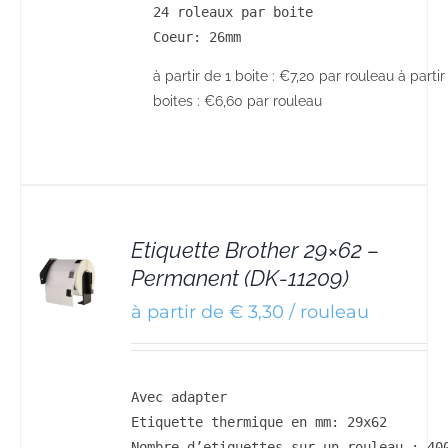
24 roleaux par boite

Coeur: 26mm
à partir de 1 boite : €7,20 par rouleau à partir
boites : €6,60 par rouleau
Etiquette Brother 29×62 –
Permanent (DK-11209)
S
à partir de € 3,30 / rouleau
Avec adapter

Etiquette thermique en mm: 29x62

Nombre d’etiquettes sur un rouleau : 400