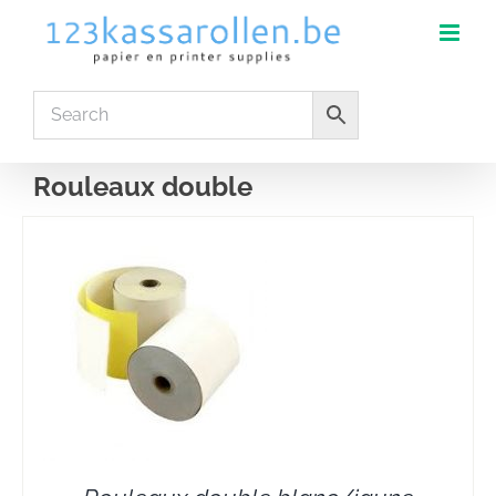
Skip
to
content
Rouleaux double