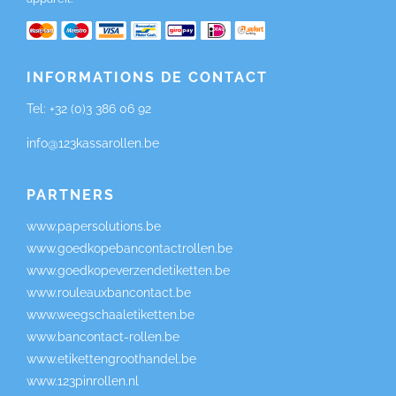
INFORMATIONS DE CONTACT
Tel:
+32 (0)3 386 06 92
info@123kassarollen.be
PARTNERS
www.papersolutions.be
www.goedkopebancontactrollen.be
www.goedkopeverzendetiketten.be
www.rouleauxbancontact.be
www.weegschaaletiketten.be
www.bancontact-rollen.be
www.etikettengroothandel.be
www.123pinrollen.nl