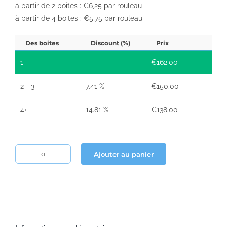
à partir de 2 boites : €6,25 par rouleau
à partir de 4 boites : €5,75 par rouleau
Des boites
Discount (%)
Prix
1
—
€
162.00
2 - 3
7.41 %
€
150.00
4+
14.81 %
€
138.00
Ajouter au panier
quantité
de
Etiquette
Brother
62×30,48lm
–