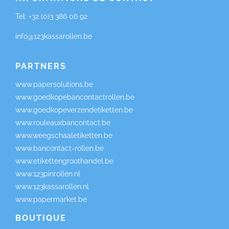
Tel:
+32 (0)3 386 06 92
info@123kassarollen.be
PARTNERS
www.papersolutions.be
www.goedkopebancontactrollen.be
www.goedkopeverzendetiketten.be
www.rouleauxbancontact.be
www.weegschaaletiketten.be
www.bancontact-rollen.be
www.etikettengroothandel.be
www.123pinrollen.nl
www.123kassarollen.nl
www.papermarket.be
BOUTIQUE