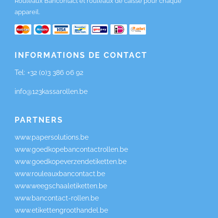
Rouleaux Bancontact et rouleaux de caisse pour chaque
appareil.
INFORMATIONS DE CONTACT
Tel:
+32 (0)3 386 06 92
info@123kassarollen.be
PARTNERS
www.papersolutions.be
www.goedkopebancontactrollen.be
www.goedkopeverzendetiketten.be
www.rouleauxbancontact.be
www.weegschaaletiketten.be
www.bancontact-rollen.be
www.etikettengroothandel.be