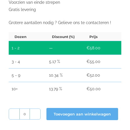
Voorzien van einde strepen
Gratis levering
Grotere aantallen nodig ? Gelieve ons te contacteren !
Dozen
Discount (%)
Prijs
1 - 2
—
€
58.00
3 - 4
5.17 %
€
55.00
5 - 9
10.34 %
€
52.00
10+
13.79 %
€
50.00
Toevoegen aan winkelwagen
Thermische
kassarollen