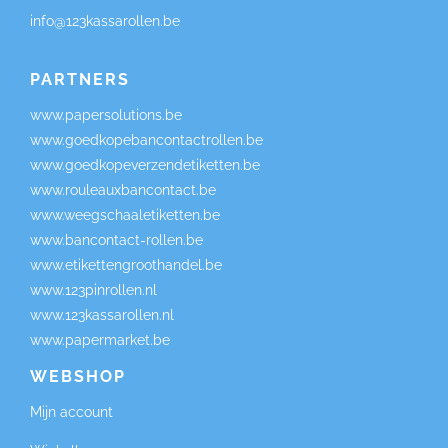
info@123kassarollen.be
PARTNERS
www.papersolutions.be
www.goedkopebancontactrollen.be
www.goedkopeverzendetiketten.be
www.rouleauxbancontact.be
www.weegschaaletiketten.be
www.bancontact-rollen.be
www.etikettengroothandel.be
www.123pinrollen.nl
www.123kassarollen.nl
www.papermarket.be
WEBSHOP
Mijn account