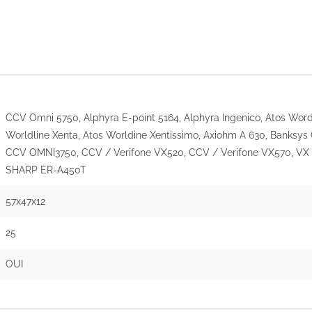
CCV Omni 5750, Alphyra E-point 5164, Alphyra Ingenico, Atos Word
Worldline Xenta, Atos Worldine Xentissimo, Axiohm A 630, Banksy
CCV OMNI3750, CCV / Verifone VX520, CCV / Verifone VX570, VX 8
SHARP ER-A450T
57x47x12
25
OUI