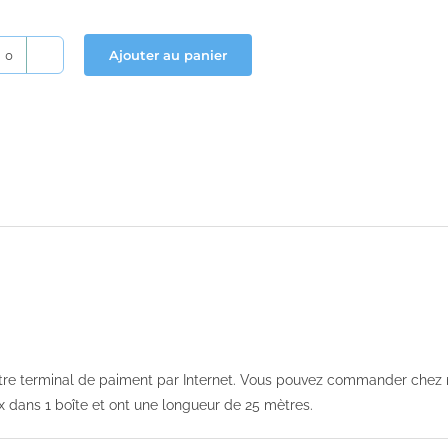
Ajouter au panier
quantité
de
Yomani
rouleaux
bancontact
57x47x12
re terminal de paiment par Internet. Vous pouvez commander chez no
 dans 1 boîte et ont une longueur de 25 mètres.