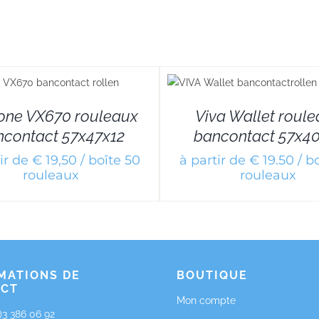
DETAILS
DETA
fone VX670 rouleaux
Viva Wallet roul
ncontact 57x47x12
bancontact 57x40
ir de € 19,50 / boîte 50
à partir de € 19.50 / b
rouleaux
rouleaux
MATIONS DE
BOUTIQUE
ACT
Mon compte
0)3 386 06 92