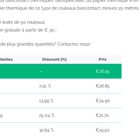
ux bancontact thermiques fabriqués avec du papier thermique A en 
ier thermique de ce type de rouleaux bancontact mesure 25 mètres.
r boite de 50 rouleaux
on gratuite à partir de € 30,-
 de plus grandes quantités? Contactez nous!
 boites
Discount (%)
Prix
—
€
28.95
7.25 %
€
26.85
13.99 %
€
24.90
29
25.04 %
€
21.70
32.64 %
€
19.50