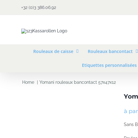
Skip
+32 (0)3 386.06.92
to
content
Rouleaux de caisse
Rouleaux bancontact
Etiquettes personnalisées
Home
Yomani rouleaux bancontact 57x47x12
Yom
à par
Sans 