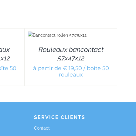
ILS
eaux
Rouleaux bancontact
x12
57x47x12
oîte 50
à partir de € 19,50 / boîte 50
rouleaux
SERVICE CLIENTS
Contact