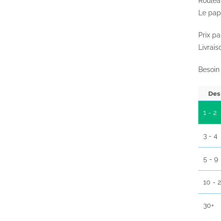
Roulea
Le pap
Prix pa
Livrais
Besoin
Des
1 - 2
3 - 4
5 - 9
10 - 
30+