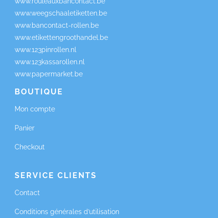
www.rouleauxbancontact.be
www.weegschaaletiketten.be
www.bancontact-rollen.be
www.etikettengroothandel.be
www.123pinrollen.nl
www.123kassarollen.nl
www.papermarket.be
BOUTIQUE
Mon compte
Panier
Checkout
SERVICE CLIENTS
Contact
Conditions générales d’utilisation