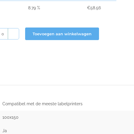
8.79 %
€
58.56
Toevoegen aan winkelwagen
TNT
verzendetiketten
-
100
x
150
aantal
Compatibel met de meeste labelprinters
100x150
Ja