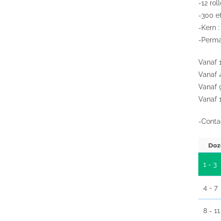
-12 rol
-300 et
-Kern 
-Perma
Vanaf 1
Vanaf 4
Vanaf 9
Vanaf 1
-Conta
Doz
1 - 3
4 - 7
8 - 11