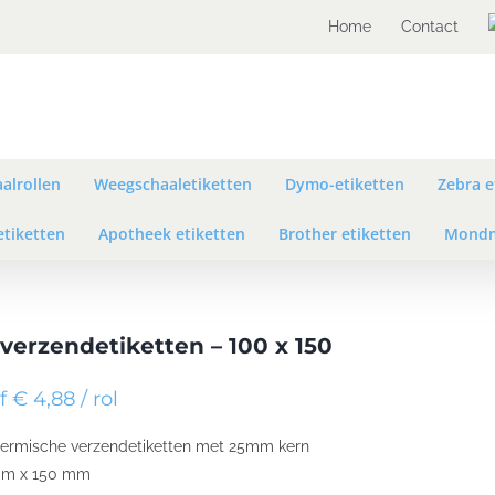
Home
Contact
alrollen
Weegschaaletiketten
Dymo-etiketten
Zebra e
etiketten
Apotheek etiketten
Brother etiketten
Mondm
verzendetiketten – 100 x 150
 € 4,88 / rol
ermische verzendetiketten met 25mm kern
mm x 150 mm