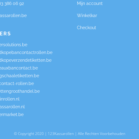
0)3 386 06 92
Mijn account
assarollen.be
Winkelkar
Checkout
ERS
rsolutions.be
kopebancontactrollen.be
kopeverzendetiketten.be
eauxbancontact.be
schaaletiketten.be
ontact-rollen.be
ttengroothandel.be
nrollen.nl
ssarollen.nl
rmarket.be
© Copyright 2020 | 123Kassarollen | Alle Rechten Voorbehouden