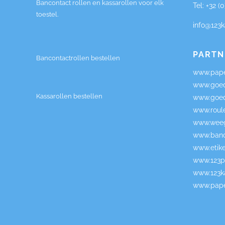
Bancontact rollen en kassarollen voor elk
Tel:
+32 (
toestel.
info@123k
PARTN
Bancontactrollen bestellen
www.pape
www.goed
Kassarollen bestellen
www.goed
www.roul
www.weeg
www.banc
www.etike
www.123pi
www.123ka
www.pape