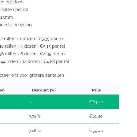
len per doos
iketten per rol
: 25mm
nente belijming
2 rollen = 1 dozen : €5.35 per rol
8 rollen = 4 dozen : €5,15 per rol
6 rollen = 8 dozen : €4,95 per rol
44 rollen = 12 dozen : €4,88 per rol
cteer ons voor grotere aantallen
en
Discount (%)
Prijs
—
€
64.20
3.74 %
€
61.80
7.48 %
€
59.40