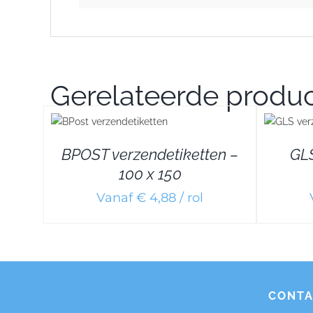
Gerelateerde produ
ILS
DETAILS
BPOST verzendetiketten –
GLS
100 x 150
Vanaf € 4,88 / rol
CONTA