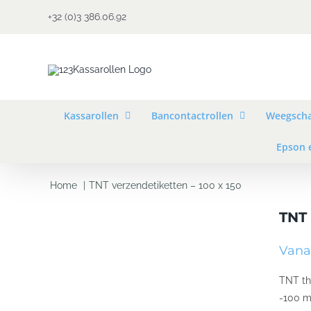
Ga
+32 (0)3 386.06.92
naar
inhoud
Kassarollen
Bancontactrollen
Weegscha
Epson 
Home
TNT verzendetiketten – 100 x 150
TNT 
Vanaf
TNT th
-100 