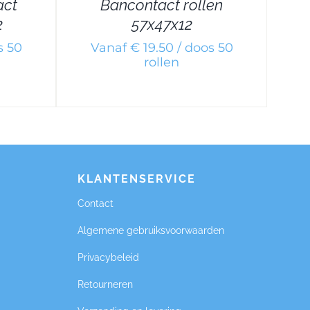
act
Bancontact rollen
2
57x47x12
s 50
Vanaf € 19.50 / doos 50
rollen
KLANTENSERVICE
Contact
Algemene gebruiksvoorwaarden
Privacybeleid
Retourneren