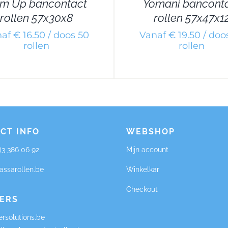
m Up bancontact
Yomani bancont
rollen 57x30x8
rollen 57x47x1
af € 16.50 / doos 50
Vanaf € 19.50 / doo
rollen
rollen
CT INFO
WEBSHOP
0)3 386 06 92
Mijn account
assarollen.be
Winkelkar
Checkout
ERS
rsolutions.be