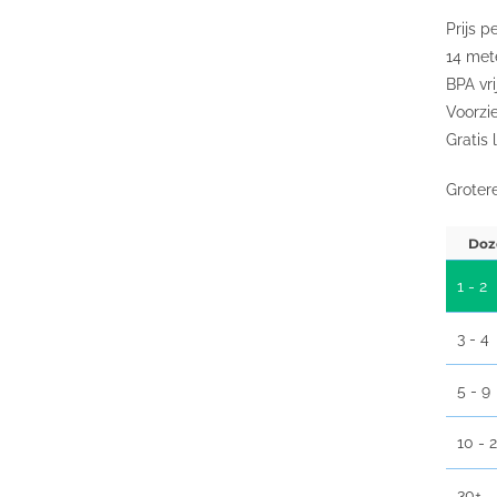
Prijs p
14 met
BPA vri
Voorzi
Gratis 
Groter
Doz
1 - 2
3 - 4
5 - 9
10 - 
30+