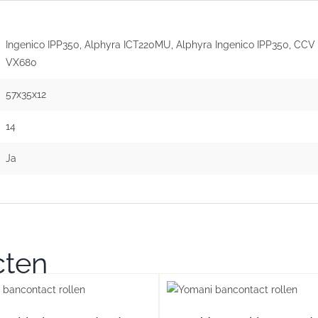
Ingenico IPP350, Alphyra ICT220MU, Alphyra Ingenico IPP350, CCV
VX680
57x35x12
14
Ja
cten
DETAILS
DETA