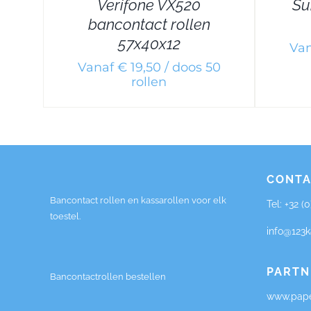
Verifone VX520
Su
bancontact rollen
57x40x12
Van
Vanaf € 19,50 / doos 50
rollen
CONTA
Bancontact rollen en kassarollen voor elk
Tel:
+32 (
toestel.
info@123k
PARTN
Bancontactrollen bestellen
www.pape