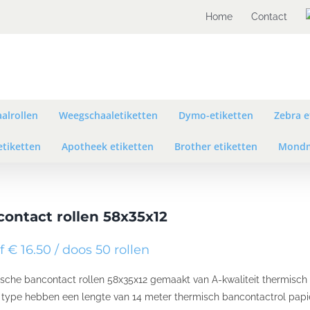
Home
Contact
alrollen
Weegschaaletiketten
Dymo-etiketten
Zebra e
etiketten
Apotheek etiketten
Brother etiketten
Mondm
ontact rollen 58x35x12
 € 16.50 / doos 50 rollen
sche bancontact rollen 58x35x12 gemaakt van A-kwaliteit thermisch
t type hebben een lengte van 14 meter thermisch bancontactrol papie