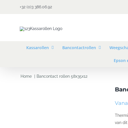
Ga
+32 (0)3 386.06.92
naar
inhoud
Kassarollen
Bancontactrollen
Weegscha
Epson 
Home
Bancontact rollen 58x35x12
Banc
Vanaf
Thermi
van di