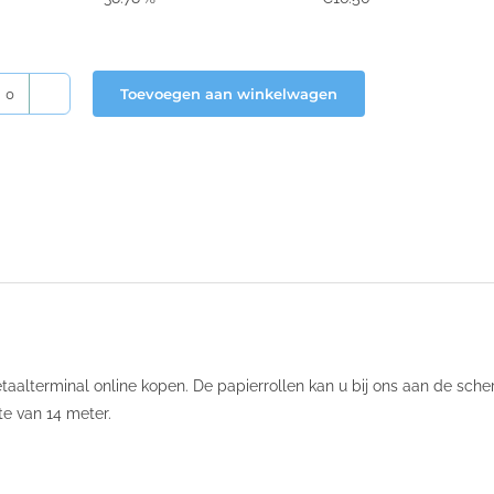
Toevoegen aan winkelwagen
Bancontact
rollen
58x35x12
aantal
alterminal online kopen. De papierrollen kan u bij ons aan de scherp
te van 14 meter.