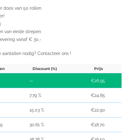
er doos van 50 rollen
er!
j
en van einde strepen
levering vanaf € 30,-
e aantallen nodig? Contacteer ons !
en
Discount (%)
Prijs
—
€
26.95
7.79 %
€
24.85
15.03 %
€
22.90
29
30.61 %
€
18.70
38.78 %
€
16.50