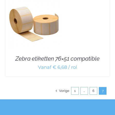
Zebra etiketten 76×51 compatible
Vanaf € 6,68 / rol
Vorige
1
…
6
7