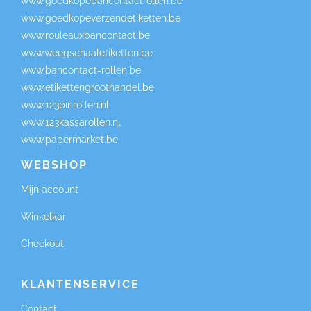
www.goedkopebancontactrollen.be
www.goedkopeverzendetiketten.be
www.rouleauxbancontact.be
www.weegschaaletiketten.be
www.bancontact-rollen.be
www.etikettengroothandel.be
www.123pinrollen.nl
www.123kassarollen.nl
www.papermarket.be
WEBSHOP
Mijn account
Winkelkar
Checkout
KLANTENSERVICE
Contact