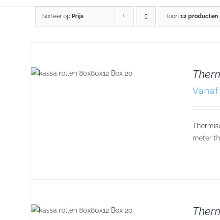
Sorteer op
Prijs
Toon
12 producten
Therm
Vanaf 
Thermisc
meter th
Ther