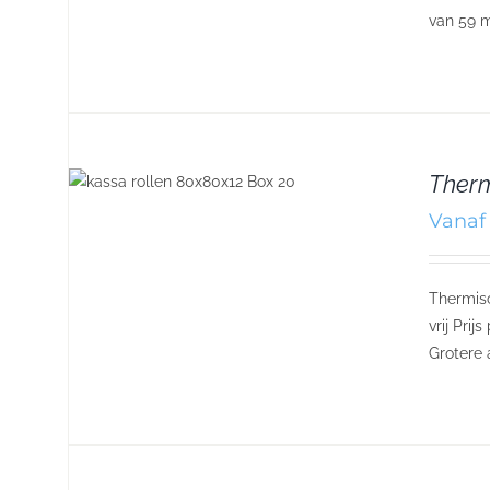
van 59 m
Therm
Vanaf 
Thermisc
vrij Pri
Grotere 