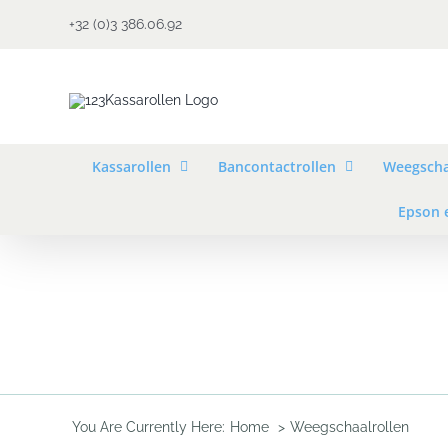
Ga
+32 (0)3 386.06.92
naar
inhoud
Kassarollen
Bancontactrollen
Weegscha
Epson 
You Are Currently Here:
Home
Weegschaalrollen