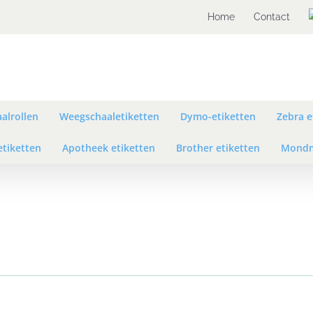
Home
Contact
alrollen
Weegschaaletiketten
Dymo-etiketten
Zebra e
etiketten
Apotheek etiketten
Brother etiketten
Mondm