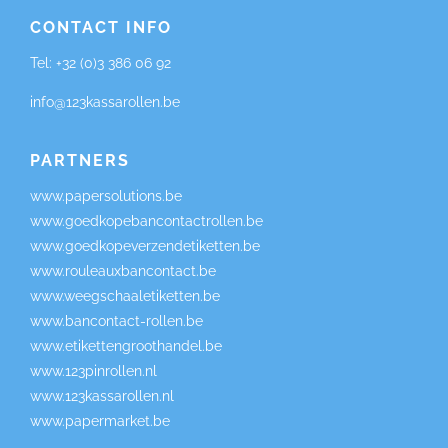
CONTACT INFO
Tel:
+32 (0)3 386 06 92
info@123kassarollen.be
PARTNERS
www.papersolutions.be
www.goedkopebancontactrollen.be
www.goedkopeverzendetiketten.be
www.rouleauxbancontact.be
www.weegschaaletiketten.be
www.bancontact-rollen.be
www.etikettengroothandel.be
www.123pinrollen.nl
www.123kassarollen.nl
www.papermarket.be