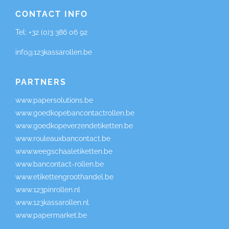
CONTACT INFO
Tel:
+32 (0)3 386 06 92
info@123kassarollen.be
PARTNERS
www.papersolutions.be
www.goedkopebancontactrollen.be
www.goedkopeverzendetiketten.be
www.rouleauxbancontact.be
www.weegschaaletiketten.be
www.bancontact-rollen.be
www.etikettengroothandel.be
www.123pinrollen.nl
www.123kassarollen.nl
www.papermarket.be