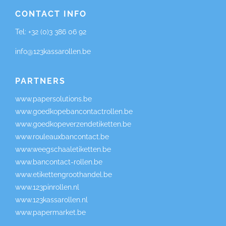
CONTACT INFO
Tel:
+32 (0)3 386 06 92
info@123kassarollen.be
PARTNERS
www.papersolutions.be
www.goedkopebancontactrollen.be
www.goedkopeverzendetiketten.be
www.rouleauxbancontact.be
www.weegschaaletiketten.be
www.bancontact-rollen.be
www.etikettengroothandel.be
www.123pinrollen.nl
www.123kassarollen.nl
www.papermarket.be