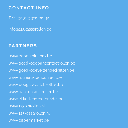
CONTACT INFO
Tel:
+32 (0)3 386 06 92
info@123kassarollen.be
PARTNERS
www.papersolutions.be
www.goedkopebancontactrollen.be
www.goedkopeverzendetiketten.be
www.rouleauxbancontact.be
www.weegschaaletiketten.be
www.bancontact-rollen.be
www.etikettengroothandel.be
www.123pinrollen.nl
www.123kassarollen.nl
www.papermarket.be