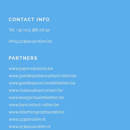
CONTACT INFO
Tel:
+32 (0)3 386 06 92
info@123kassarollen.be
PARTNERS
www.papersolutions.be
www.goedkopebancontactrollen.be
www.goedkopeverzendetiketten.be
www.rouleauxbancontact.be
www.weegschaaletiketten.be
www.bancontact-rollen.be
www.etikettengroothandel.be
www.123pinrollen.nl
www.123kassarollen.nl