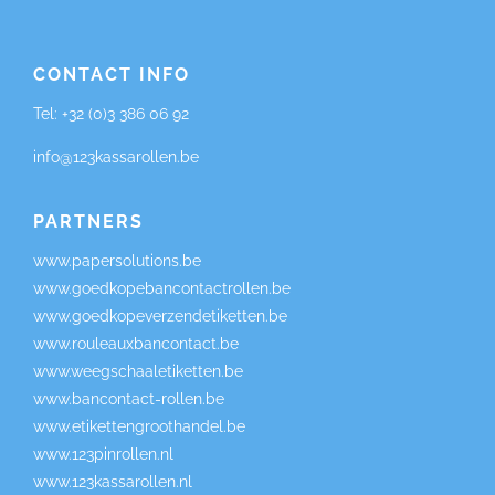
CONTACT INFO
Tel:
+32 (0)3 386 06 92
info@123kassarollen.be
PARTNERS
www.papersolutions.be
www.goedkopebancontactrollen.be
www.goedkopeverzendetiketten.be
www.rouleauxbancontact.be
www.weegschaaletiketten.be
www.bancontact-rollen.be
www.etikettengroothandel.be
www.123pinrollen.nl
www.123kassarollen.nl