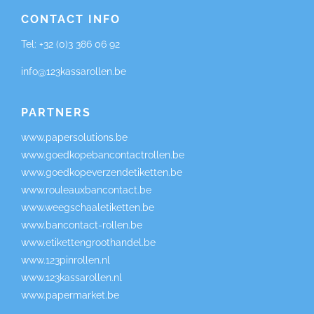
CONTACT INFO
Tel:
+32 (0)3 386 06 92
info@123kassarollen.be
PARTNERS
www.papersolutions.be
www.goedkopebancontactrollen.be
www.goedkopeverzendetiketten.be
www.rouleauxbancontact.be
www.weegschaaletiketten.be
www.bancontact-rollen.be
www.etikettengroothandel.be
www.123pinrollen.nl
www.123kassarollen.nl
www.papermarket.be