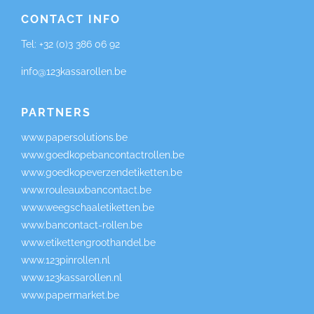
CONTACT INFO
Tel:
+32 (0)3 386 06 92
info@123kassarollen.be
PARTNERS
www.papersolutions.be
www.goedkopebancontactrollen.be
www.goedkopeverzendetiketten.be
www.rouleauxbancontact.be
www.weegschaaletiketten.be
www.bancontact-rollen.be
www.etikettengroothandel.be
www.123pinrollen.nl
www.123kassarollen.nl
www.papermarket.be