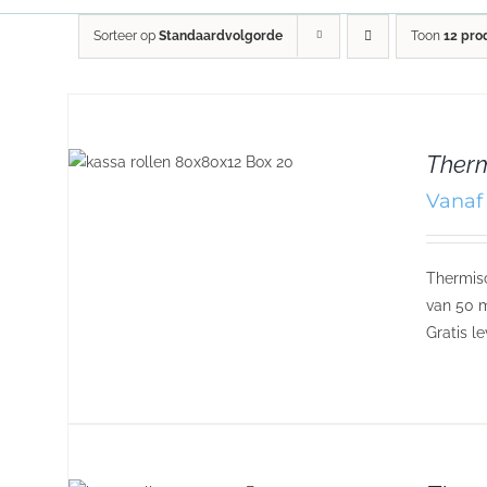
Sorteer op
Standaardvolgorde
Toon
12 pro
Therm
Vanaf 
Thermisc
van 50 m
Gratis l