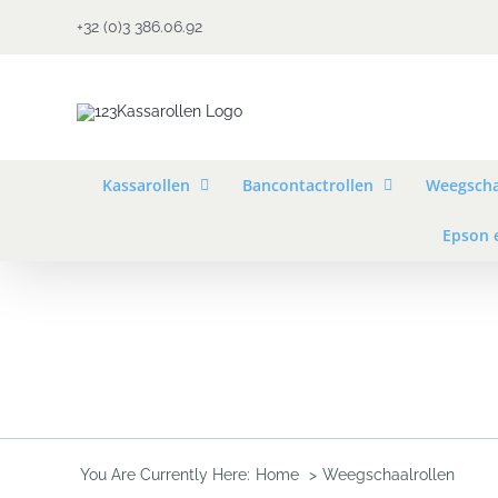
Ga
+32 (0)3 386.06.92
naar
inhoud
Kassarollen
Bancontactrollen
Weegscha
Epson 
You Are Currently Here:
Home
Weegschaalrollen