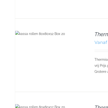
Therm
Vanaf 
Thermisc
vrij Pri
Grotere 
Therm