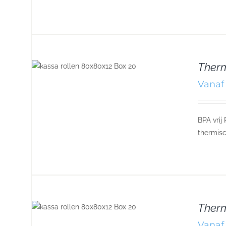
Therm
Vanaf 
BPA vrij
thermisc
Therm
Vanaf 