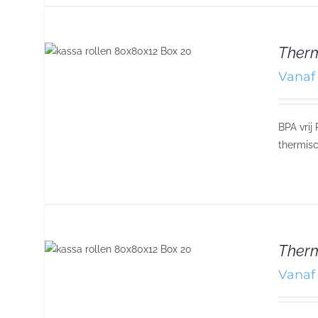
Ther
Vanaf 
BPA vrij
thermisc
Therm
Vanaf 