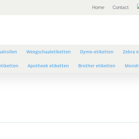
Home
Contact
alrollen
Weegschaaletiketten
Dymo-etiketten
Zebra e
etiketten
Apotheek etiketten
Brother etiketten
Mondm