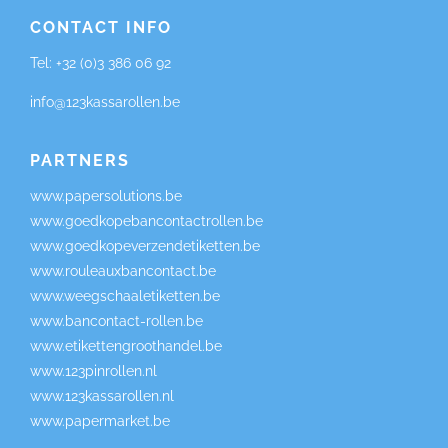
CONTACT INFO
Tel:
+32 (0)3 386 06 92
info@123kassarollen.be
PARTNERS
www.papersolutions.be
www.goedkopebancontactrollen.be
www.goedkopeverzendetiketten.be
www.rouleauxbancontact.be
www.weegschaaletiketten.be
www.bancontact-rollen.be
www.etikettengroothandel.be
www.123pinrollen.nl
www.123kassarollen.nl
www.papermarket.be