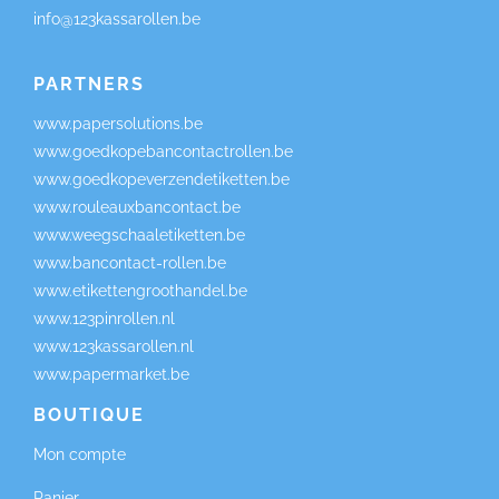
info@123kassarollen.be
PARTNERS
www.papersolutions.be
www.goedkopebancontactrollen.be
www.goedkopeverzendetiketten.be
www.rouleauxbancontact.be
www.weegschaaletiketten.be
www.bancontact-rollen.be
www.etikettengroothandel.be
www.123pinrollen.nl
www.123kassarollen.nl
www.papermarket.be
BOUTIQUE
Mon compte
Panier