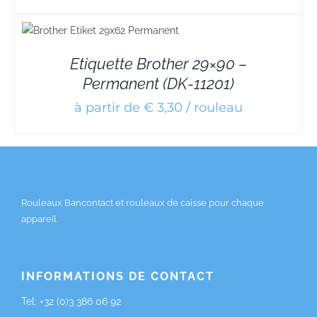
Etiquette Brother 29×90 –
Permanent (DK-11201)
à partir de € 3,30 / rouleau
Rouleaux Bancontact et rouleaux de caisse pour chaque
appareil.
INFORMATIONS DE CONTACT
Tel:
+32 (0)3 386 06 92