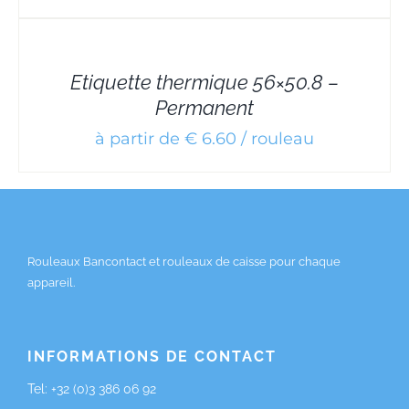
DETAILS
Etiquette thermique 56×50.8 –
Permanent
à partir de € 6.60 / rouleau
Rouleaux Bancontact et rouleaux de caisse pour chaque
appareil.
INFORMATIONS DE CONTACT
Tel:
+32 (0)3 386 06 92