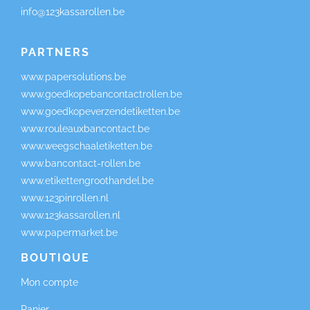
info@123kassarollen.be
PARTNERS
www.papersolutions.be
www.goedkopebancontactrollen.be
www.goedkopeverzendetiketten.be
www.rouleauxbancontact.be
www.weegschaaletiketten.be
www.bancontact-rollen.be
www.etikettengroothandel.be
www.123pinrollen.nl
www.123kassarollen.nl
www.papermarket.be
BOUTIQUE
Mon compte
Panier