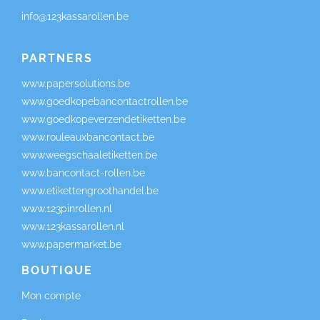
info@123kassarollen.be
PARTNERS
www.papersolutions.be
www.goedkopebancontactrollen.be
www.goedkopeverzendetiketten.be
www.rouleauxbancontact.be
www.weegschaaletiketten.be
www.bancontact-rollen.be
www.etikettengroothandel.be
www.123pinrollen.nl
www.123kassarollen.nl
www.papermarket.be
BOUTIQUE
Mon compte