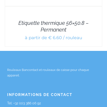
DETAILS
Etiquette thermique 56×50.8 –
Permanent
à partir de € 6.60 / rouleau
Rouleaux Bancontact et rouleaux de caisse pour chaque
appareil.
INFORMATIONS DE CONTACT
Tel:
+32 (0)3 386 06 92